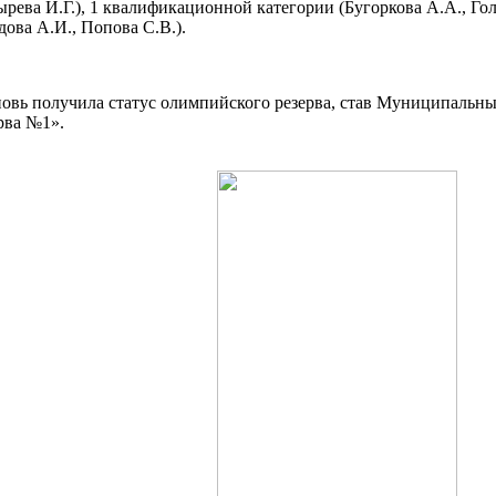
ырева И.Г.), 1 квалификационной категории (Бугоркова А.А., Гол
ова А.И., Попова С.В.).
вновь получила статус олимпийского резерва, став Муниципал
рва №1».