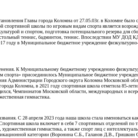
становления Главы города Коломна от 27.05.03г. в Коломне б
й спортивной школы по игровым видам спорта является возрож
культурой и спортом, подготовка потенциального резерва для с
настольный теннис, бадминтон, теннис. Впоследствии МУ ДОД
2017 году в Муниципальное бюджетное учреждение физкультурно
менения. К Муниципальному бюджетному учреждению физкульту
ам спорта» присоединилось Муниципальное бюджетное учрежден
ия Администрации Городского округа Коломна Московской обл
города Коломна, в 2021 году спортивная школа отметила 85-л
ихся, Чемпионатов Московской области, международных и всеро
жественная гимнастика.
азвания. С 28 апреля 2023 года наша школа стала именоваться
Спортивная школа включает в себя 7 спортивных отделений по т
с, художественная гимнастика, а также спорт лиц с интеллект
кационной категории (Воронина С.Б., Галанов Д.В., Гришкин С.