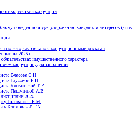
противодействия коррупции
бному поведению и урегулированию конфликта интересов (атте
упции
тей по которым связано с коррупционными рисками
пции на 2025 г.
и обязательствах имущественного характера
твием коррупции, для заполнения
диста Власова С.Н.
иста Глуховой Е.Н..
диста Климовской Т. А.
диста Пашутиной А.В.
 дисциплин 2026
рту Голованова Е.М.
рту Климовской Т.А.