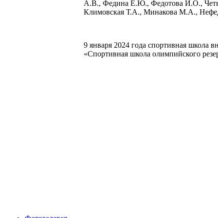
А.В., Федина Е.Ю., Федотова И.О., Чет
Климовская Т.А., Минакова М.А., Нефед
9 января 2024 года спортивная школа 
«Спортивная школа олимпийского резе