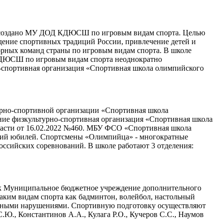
ыло создано МУ ДОД КДЮСШ по игровым видам спорта. Целью
дение спортивных традиций России, привлечение детей и
борных команд страны по игровым видам спорта. В школе
 КДЮСШ по игровым видам спорта неоднократно
-спортивная организация «Спортивная школа олимпийского
рно-спортивной организации «Спортивная школа
ие физкультурно-спортивная организация «Спортивная школа
асти от 16.02.2022 №460. МБУ ФСО «Спортивная школа
етний юбилей. Спортсмены «Олимпийца» - многократные
ссийских соревнований. В школе работают 3 отделения:
 как Муниципальное бюджетное учреждение дополнительного
аким видам спорта как бадминтон, волейбол, настольный
уальными нарушениями. Спортивную подготовку осуществляют
Ю., Константинов А.А., Кулага Р.О., Кучеров С.С., Наумов