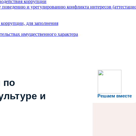
водействия коррупции
 поведению и урегулированию конфликта интересов (аттестаци
 коррупции, для заполнения
ательствах имущественного характера
 по
ультуре и
Решаем вместе