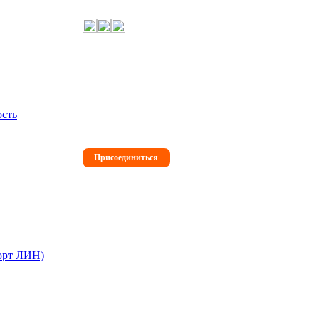
Международная Премия
#МЫВМЕСТЕ 2026
Подай заявку на участие и получи
признание, которого заслуживаешь
ость
Присоединиться
орт ЛИН)