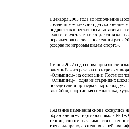
1 декабря 2003 года во исполнение По
создания комплексной детско-юношеско
подростков к регулярным занятиям физ
культивируются такие отделения как 
переименовывалось, последний раз в 
резерва по игровым видам спорта».
1 июня 2022 года снова произошли из
олимпийского резерва по игровым вид
«Олимпиец» на основании Постановлен
«Олимпиец» - одна из старейших школ 
победители и призеры Спартакиад учащ
волейбол, спортивная гимнастика, худо
Недавние изменения снова коснулись н
образования «Спортивная школа № 1». 
теннис, спортивная гимнастика, тенни
тренеры-преподаватели высшей квалифи