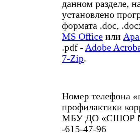
данном разделе, 
установлено прог
формата .doc, .doc
MS Office
или
Apa
.pdf -
Adobe Acrob
7-Zip
.
Номер телефона «
профилактики ко
МБУ ДО «СШОР №1»
-615-47-96