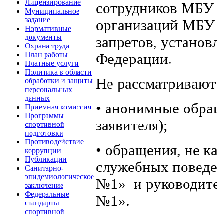
Лицензирование
сотрудников МБУ
Муниципальное
задание
организаций МБУ
Нормативные
документы
запретов, установ
Охрана труда
План работы
Федерации.
Платные услуги
Политика в области
Не рассматривают
обработки и защиты
персональных
данных
• анонимные обра
Приемная комиссия
Программы
заявителя);
спортивной
подготовки
Противодействие
• обращения, не 
коррупции
Публикации
служебных повед
Санитарно-
эпидемиологическое
№1» и руководит
заключение
Федеральные
№1».
стандарты
спортивной