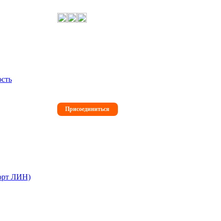
Международная Премия
#МЫВМЕСТЕ 2026
Подай заявку на участие и получи
признание, которого заслуживаешь
ость
Присоединиться
орт ЛИН)