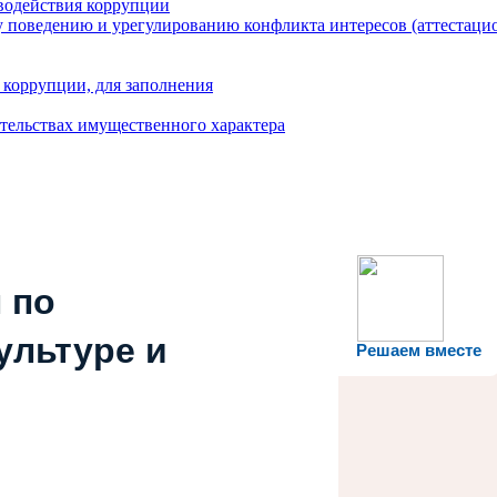
водействия коррупции
 поведению и урегулированию конфликта интересов (аттестаци
 коррупции, для заполнения
ательствах имущественного характера
 по
ультуре и
Решаем вместе