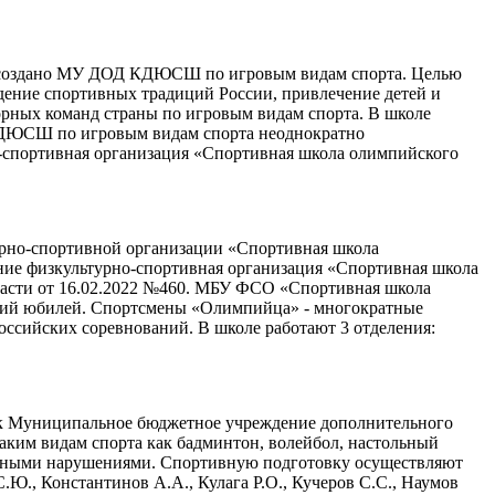
ыло создано МУ ДОД КДЮСШ по игровым видам спорта. Целью
дение спортивных традиций России, привлечение детей и
борных команд страны по игровым видам спорта. В школе
 КДЮСШ по игровым видам спорта неоднократно
-спортивная организация «Спортивная школа олимпийского
рно-спортивной организации «Спортивная школа
ие физкультурно-спортивная организация «Спортивная школа
асти от 16.02.2022 №460. МБУ ФСО «Спортивная школа
етний юбилей. Спортсмены «Олимпийца» - многократные
ссийских соревнований. В школе работают 3 отделения:
 как Муниципальное бюджетное учреждение дополнительного
аким видам спорта как бадминтон, волейбол, настольный
уальными нарушениями. Спортивную подготовку осуществляют
Ю., Константинов А.А., Кулага Р.О., Кучеров С.С., Наумов