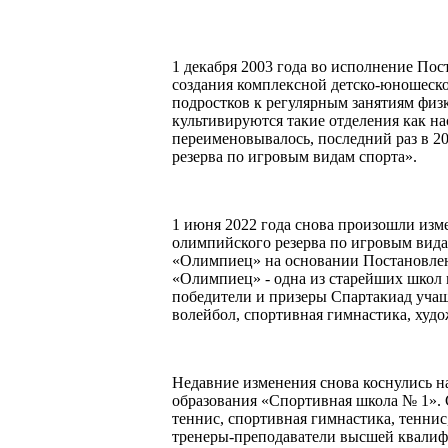
1 декабря 2003 года во исполнение По
создания комплексной детско-юношеско
подростков к регулярным занятиям физ
культивируются такие отделения как 
переименовывалось, последний раз в 
резерва по игровым видам спорта».
1 июня 2022 года снова произошли из
олимпийского резерва по игровым вид
«Олимпиец» на основании Постановлен
«Олимпиец» - одна из старейших школ 
победители и призеры Спартакиад учащ
волейбол, спортивная гимнастика, худо
Недавние изменения снова коснулись н
образования «Спортивная школа № 1». 
теннис, спортивная гимнастика, тенни
тренеры-преподаватели высшей квалифи