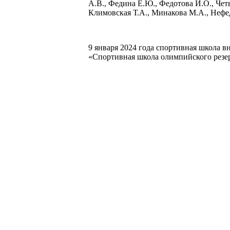
А.В., Федина Е.Ю., Федотова И.О., Чет
Климовская Т.А., Минакова М.А., Нефед
9 января 2024 года спортивная школа 
«Спортивная школа олимпийского резе