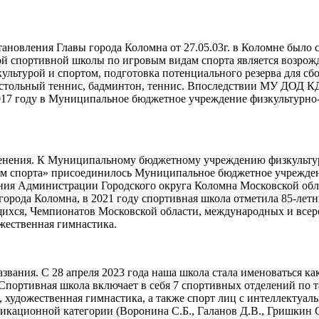
становления Главы города Коломна от 27.05.03г. в Коломне б
й спортивной школы по игровым видам спорта является возрож
культурой и спортом, подготовка потенциального резерва для с
настольный теннис, бадминтон, теннис. Впоследствии МУ ДОД
2017 году в Муниципальное бюджетное учреждение физкультурно
менения. К Муниципальному бюджетному учреждению физкульту
ам спорта» присоединилось Муниципальное бюджетное учрежден
ия Администрации Городского округа Коломна Московской обл
города Коломна, в 2021 году спортивная школа отметила 85-л
ихся, Чемпионатов Московской области, международных и всеро
жественная гимнастика.
азвания. С 28 апреля 2023 года наша школа стала именоваться
Спортивная школа включает в себя 7 спортивных отделений по т
с, художественная гимнастика, а также спорт лиц с интеллект
кационной категории (Воронина С.Б., Галанов Д.В., Гришкин С.