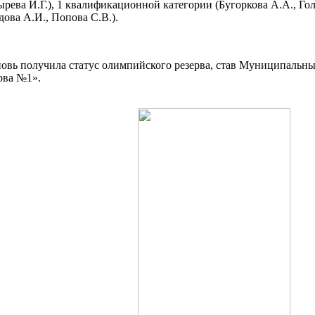
ырева И.Г.), 1 квалификационной категории (Бугоркова А.А., Гол
ова А.И., Попова С.В.).
вновь получила статус олимпийского резерва, став Муниципал
рва №1».