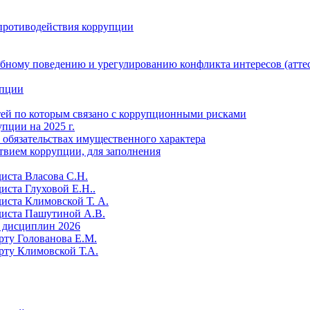
противодействия коррупции
бному поведению и урегулированию конфликта интересов (атте
упции
тей по которым связано с коррупционными рисками
пции на 2025 г.
и обязательствах имущественного характера
твием коррупции, для заполнения
диста Власова С.Н.
иста Глуховой Е.Н..
диста Климовской Т. А.
диста Пашутиной А.В.
 дисциплин 2026
рту Голованова Е.М.
рту Климовской Т.А.